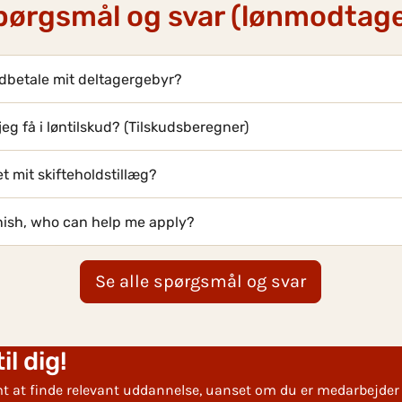
pørgsmål og svar (lønmodtage
dbetale mit deltagergebyr?
eg få i løntilskud? (Tilskudsberegner)
t mit skifteholdstillæg?
nish, who can help me apply?
Se alle spørgsmål og svar
l dig!
 at finde relevant uddannelse, uanset om du er medarbejder 