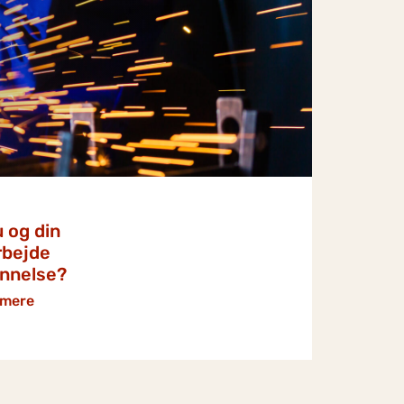
 og din
rbejde
annelse?
 mere