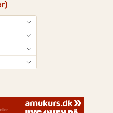
r)
eller