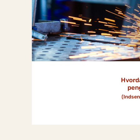
Hvorda
pen
(Indse