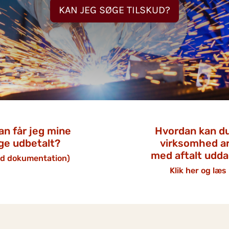
KAN JEG SØGE TILSKUD?
n får jeg mine
Hvordan kan du
ge udbetalt?
virksomhed a
med aftalt udd
nd dokumentation)
Klik her og læs