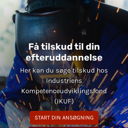
Få tilskud til din
efteruddannelse
Her kan du søge tilskud hos
Industriens
Kompetenceudviklingsfond
(IKUF)
START DIN ANSØGNING