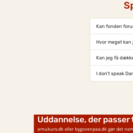
S
Kan fonden foru
Hvor meget kan j
Kan jeg få dække
I don’t speak Da
Uddannelse, der passer ti
amukurs.dk eller bygovenpaa.dk gør det nemt