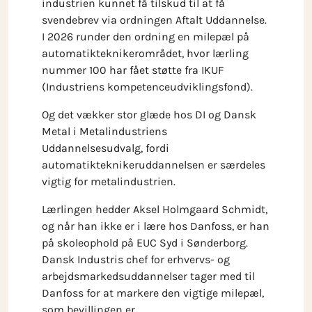
industrien kunnet få tilskud til at få
svendebrev via ordningen Aftalt Uddannelse.
I 2026 runder den ordning en milepæl på
automatikteknikerområdet, hvor lærling
nummer 100 har fået støtte fra IKUF
(Industriens kompetenceudviklingsfond).
Og det vækker stor glæde hos DI og Dansk
Metal i Metalindustriens
Uddannelsesudvalg, fordi
automatikteknikeruddannelsen er særdeles
vigtig for metalindustrien.
Lærlingen hedder Aksel Holmgaard Schmidt,
og når han ikke er i lære hos Danfoss, er han
på skoleophold på EUC Syd i Sønderborg.
Dansk Industris chef for erhvervs- og
arbejdsmarkedsuddannelser tager med til
Danfoss for at markere den vigtige milepæl,
som bevillingen er.